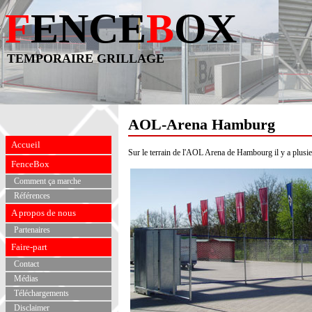
F
ENCE
B
OX
TEMPORAIRE GRILLAGE
AOL-Arena Hamburg
Accueil
Sur le terrain de l'AOL Arena de Hambourg il y a plusi
FenceBox
Comment ça marche
Références
A propos de nous
Partenaires
Faire-part
Contact
Médias
Téléchargements
Disclaimer