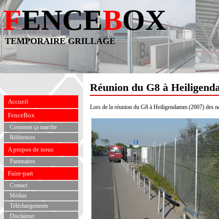
F
ENCE
B
OX
TEMPORAIRE GRILLAGE
Réunion du G8 à Heiligen
Accueil
Lors de la réunion du G8 à Heiligendamm (2007) des
FenceBox
Comment ça marche
Références
A propos de nous
Partenaires
Faire-part
Contact
Médias
Téléchargements
Disclaimer